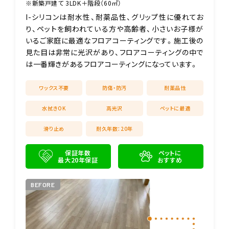
※新築戸建て 3LDK＋階段（60㎡）
I-シリコンは耐水性、耐薬品性、グリップ性に優れてお
り、ペットを飼われている方や高齢者、小さいお子様が
いるご家庭に最適なフロアコーティングです。施工後の
見た目は非常に光沢があり、フロアコーティングの中で
は一番輝きがあるフロアコーティングになっています。
ワックス不要
防傷・防汚
耐薬品性
水拭きOK
高光沢
ペットに最適
滑り止め
耐久年数：20年
保証年数
ペットに
最大20年保証
おすすめ