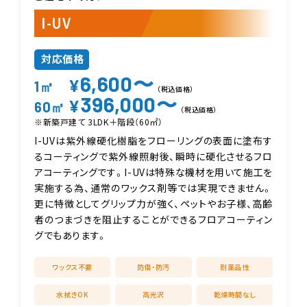
I-UV
対応価格
6,600〜
¥
1㎡
（税込価格）
396,000〜
¥
60㎡
（税込価格）
※新築戸建て 3LDK＋階段（60㎡）
I-UVは紫外線硬化樹脂をフローリングの表面に塗布す
るコーティングで紫外線照射後、瞬時に硬化させるフロ
アコーティングです。I-UVは特殊な機材を用いて施工を
実施する為、通常のワックス剤等では実現できません。
更に特徴としてグリップ力が強く、ペットやお子様、高齢
者のつまづきを阻止することができるフロアコーティン
グでもあります。
ワックス不要
防傷・防汚
耐薬品性
水拭きOK
高光沢
乾燥時間なし