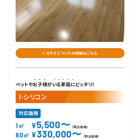
I-ガラスについての詳細はこちら
ペットや
お子様
が
いる家庭に
ピッタリ！
I-シリコン
対応価格
5,500〜
¥
1㎡
（税込価格）
330,000〜
¥
60㎡
（税込価格）