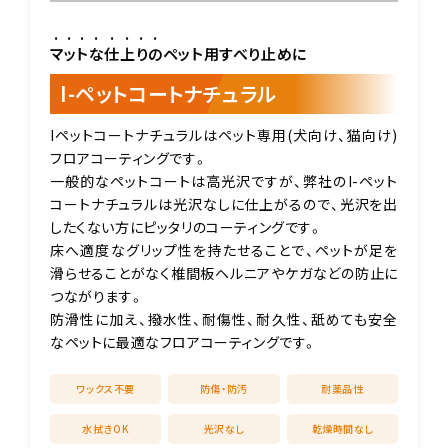
マットな仕上りの
ペット用すべり止めに
I-ペットコートナチュラル
Iペットコートナチュラルはペット専用(犬向け、猫向け)
フロアコーティングです。
一般的なペットコートは高光沢ですが、弊社のI-ペット
コートナチュラルは光沢なしに仕上がるので、光沢を出
したくない方にピッタリのコーティングです。
床へ適度なグリップ性を持たせることで、ペットが足を
滑らせることがなく椎間板ヘルニアやケガなどの防止に
つながります。
防滑性に加え、撥水性、耐傷性、耐久性、舐めても安全
なペットに最適なフロアコーティングです。
ワックス不要
防傷・防汚
耐薬品性
水拭きOK
光沢なし
乾燥時間なし