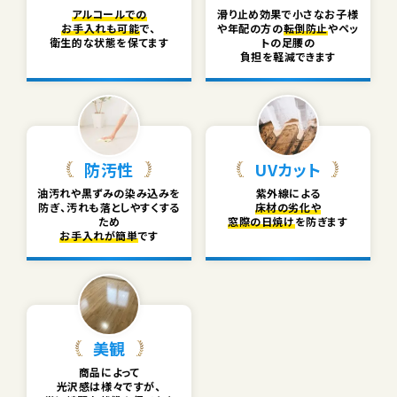
アルコールでの
滑り止め効果で小さなお子様
お手入れも可能
で、
や
年配の方の
転倒防止
やペッ
衛生的な状態を保てます
トの足腰の
負担を軽減できます
防汚性
UVカット
油汚れや黒ずみの染み込みを
紫外線による
防ぎ、
汚れも落としやすくする
床材の劣化や
ため
窓際の日焼け
を防ぎます
お手入れが簡単
です
美観
商品によって
光沢感は様々ですが、