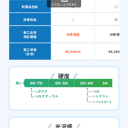
スクロールできます
耐薬品性能
◎
○
防滑性能
△
◎
施工品質
30年保証
20年保証
保証期間
施工価格
¥6,600/㎡
¥6,380/㎡
（定価）
硬度
光沢感