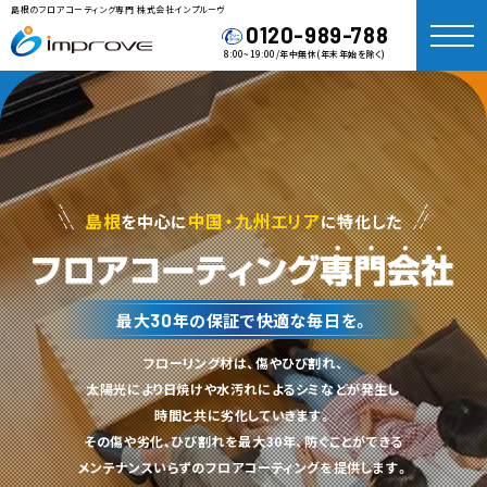
島根のフロアコーティング専門 株式会社インプルーヴ
0120-989-788
8:00~19:00/年中無休(年末年始を除く)
島根
中国・九州エリア
を中心に
に特化した
最大
30
年の保証で快適な毎日を。
フローリング材は、傷やひび割れ、
太陽光により日焼けや水汚れによるシミなどが発生し
時間と共に劣化していきます。
その傷や劣化､ひび割れを最大30年、防ぐことができる
メンテナンスいらずのフロアコーティングを提供します。