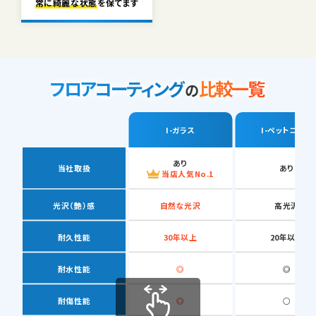
常に綺麗な状態
を保てます
フロアコーティング
比較一覧
の
I-ガラス
I-ペットコート
あり
当社取扱
あり
当店人気No.1
光沢（艶）感
自然な光沢
高光沢
耐久性能
30年以上
20年以上
耐水性能
◎
◎
耐傷性能
◎
○