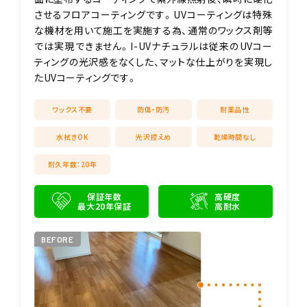
させるフロアコーティングです。UVコーティングは特殊
な機材を用いて施工を実施する為、通常のワックス剤等
では実現できません。I-UVナチュラルは従来のUVコー
ティングの光沢感をなくした、マットな仕上がりを実現し
たUVコーティングです。
ワックス不要
防傷・防汚
耐薬品性
水拭きOK
光沢控えめ
乾燥時間なし
耐久年数：20年
保証年数
高硬度
最大20年保証
高耐水