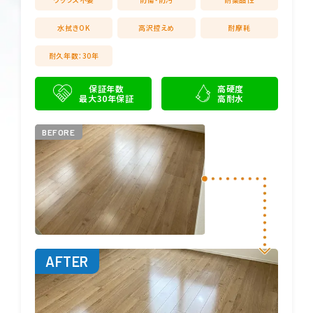
水拭きOK
高沢控えめ
耐摩耗
耐久年数：30年
保証年数
高硬度
最大30年保証
高耐水