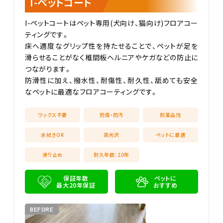
I-ペットコート
I-ペットコートはペット専用(犬向け、猫向け)フロアコー
ティングです。
床へ適度なグリップ性を持たせることで、ペットが足を
滑らせることがなく椎間板ヘルニアやケガなどの防止に
つながります。
防滑性に加え、撥水性、耐傷性、耐久性、舐めても安全
なペットに最適なフロアコーティングです。
ワックス不要
防傷・防汚
耐薬品性
水拭きOK
高光沢
ペットに最適
滑り止め
耐久年数：20年
保証年数
ペットに
最大20年保証
おすすめ