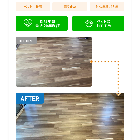
ペットに最適
滑り止め
耐久年数：15年
保証年数
ペットに
最大20年保証
おすすめ