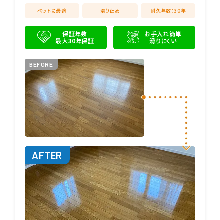
ペットに最適
滑り止め
耐久年数：30年
保証年数
お手入れ簡単
最大30年保証
滑りにくい