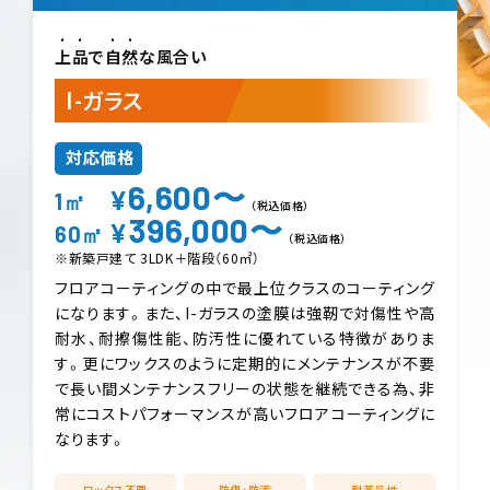
上品
で
自然
な風合い
I-ガラス
対応価格
6,600〜
¥
1㎡
（税込価格）
396,000〜
¥
60㎡
（税込価格）
※新築戸建て 3LDK＋階段（60㎡）
フロアコーティングの中で最上位クラスのコーティング
になります。また、I-ガラスの塗膜は強靭で対傷性や高
耐水、耐擦傷性能、防汚性に優れている特徴がありま
す。更にワックスのように定期的にメンテナンスが不要
で長い間メンテナンスフリーの状態を継続できる為、非
常にコストパフォーマンスが高いフロアコーティングに
なります。
ワックス不要
防傷・防汚
耐薬品性