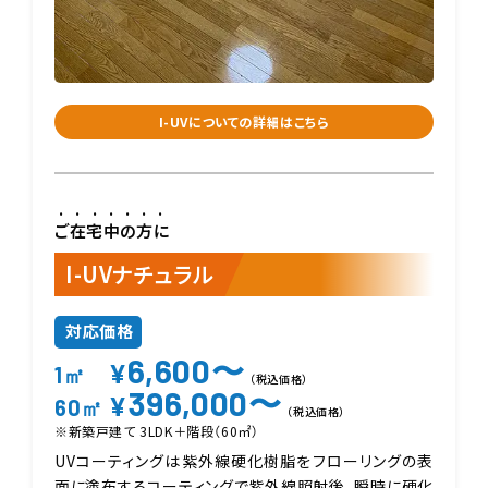
I-UVについての詳細はこちら
ご在宅中の方に
I-UVナチュラル
対応価格
6,600〜
¥
1㎡
（税込価格）
396,000〜
¥
60㎡
（税込価格）
※新築戸建て 3LDK＋階段（60㎡）
UVコーティングは紫外線硬化樹脂をフローリングの表
面に塗布するコーティングで紫外線照射後、瞬時に硬化