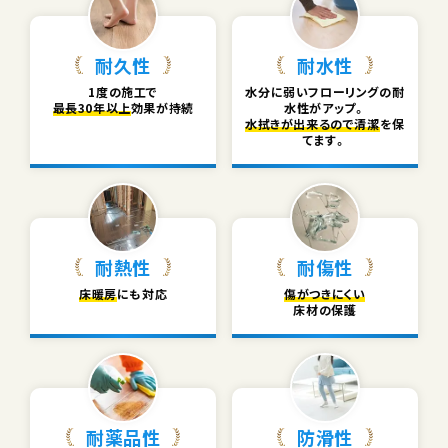
耐久性
耐水性
1度の施工で
水分に弱い
フローリングの耐
最長30年以上
効果が持続
水性がアップ。
水拭きが出来るので清潔
を保
てます。
耐熱性
耐傷性
床暖房
にも対応
傷がつきにくい
床材の保護
耐薬品性
防滑性