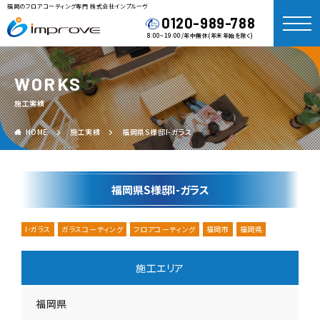
福岡のフロアコーティング専門 株式会社インプルーヴ
0120-989-788
8:00~19:00/年中無休(年末年始を除く)
WORKS
施工実績
HOME
施工実績
福岡県S様邸I-ガラス
福岡県S様邸I-ガラス
I-ガラス
ガラスコーティング
フロアコーティング
福岡市
福岡県
施工エリア
福岡県