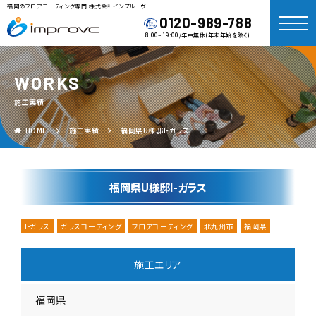
福岡のフロアコーティング専門 株式会社インプルーヴ
0120-989-788
8:00~19:00/年中無休(年末年始を除く)
WORKS
施工実績
HOME
施工実績
福岡県U様邸I-ガラス
福岡県U様邸I-ガラス
I-ガラス
ガラスコーティング
フロアコーティング
北九州市
福岡県
施工エリア
福岡県