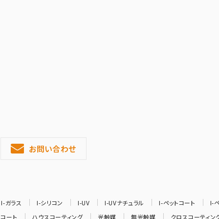
お問い合わせ
I-ガラス
I-シリコン
I-UV
I-UVナチュラル
I-ペットコート
I
ルコート
ハウスコーティング
光触媒
無光触媒
クロスコーティン