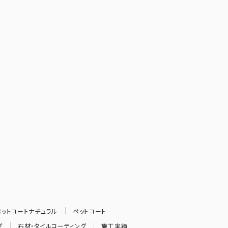
-ペットコートナチュラル
ペットコート
グ
石材・タイルコーティング
施工実績