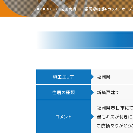
HOME
施工実績
福岡県I様邸I-ガラス／オー
施工エリア
福岡県
住居の種類
新築戸建て
福岡県春日市にて
コメント
最もキズが付きに
ご依頼ありがとう