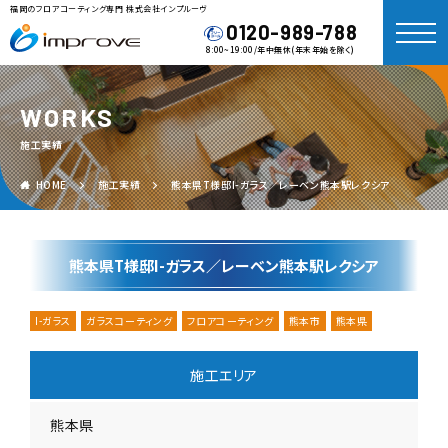
福岡のフロアコーティング専門 株式会社インプルーヴ
0120-989-788
8:00~19:00/年中無休(年末年始を除く)
WORKS
施工実績
HOME
施工実績
熊本県T様邸I-ガラス／レーベン熊本駅レクシア
熊本県T様邸I-ガラス／レーベン熊本駅レクシア
I-ガラス
ガラスコーティング
フロアコーティング
熊本市
熊本県
施工エリア
熊本県