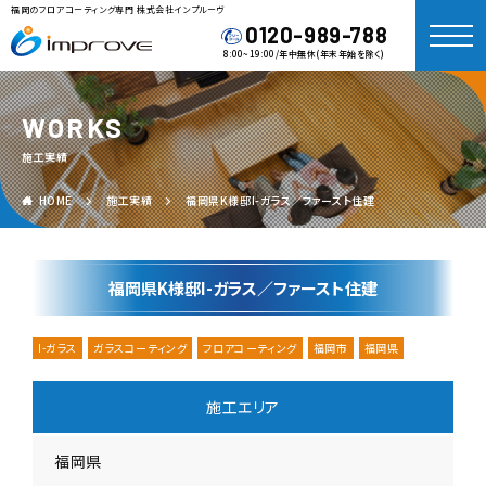
福岡のフロアコーティング専門 株式会社インプルーヴ
0120-989-788
8:00~19:00/年中無休(年末年始を除く)
WORKS
施工実績
HOME
施工実績
福岡県K様邸I-ガラス／ファースト住建
福岡県K様邸I-ガラス／ファースト住建
I-ガラス
ガラスコーティング
フロアコーティング
福岡市
福岡県
施工エリア
福岡県