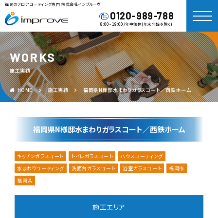
福岡のフロアコーティング専門 株式会社インプルーヴ
0120-989-788
8:00~19:00/年中無休(年末年始を除く)
WORKS
施工実績
HOME
施工実績
福岡県N様邸水まわりガラスコート／西鉄ホーム
福岡県N様邸水まわりガラスコート／西鉄ホーム
キッチンガラスコート
トイレガラスコート
ハウスコーティング
水まわりコーティング
洗面台ガラスコート
浴室ガラスコート
福岡市
福岡県
施工エリア