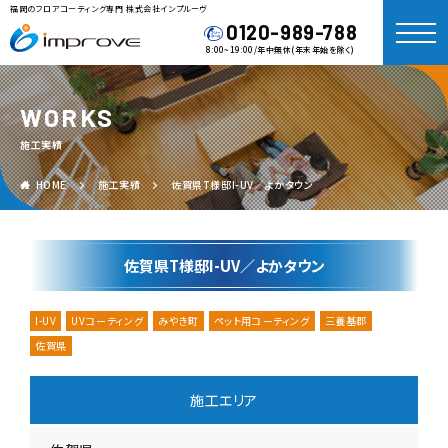
福岡のフロアコーティング専門 株式会社インプルーヴ
0120-989-788
8:00~19:00/年中無休(年末年始を除く)
WORKS
施工実績
HOME
施工実績
佐賀県T様邸I-UV／よかタウン
佐賀県T様邸I-UV／よかタウン
I-UV
UVコーティング
みやき町
ペット用コーティング
三養基郡
佐賀県
施工エリア