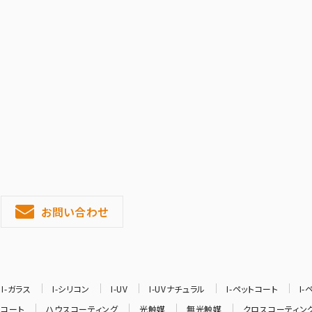
お問い合わせ
I-ガラス
I-シリコン
I-UV
I-UVナチュラル
I-ペットコート
I
ルコート
ハウスコーティング
光触媒
無光触媒
クロスコーティン