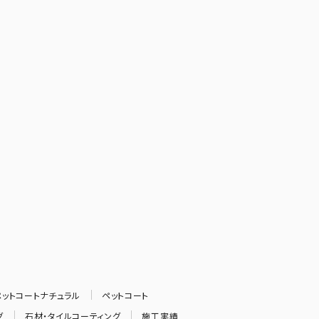
-ペットコートナチュラル
ペットコート
グ
石材・タイルコーティング
施工実績