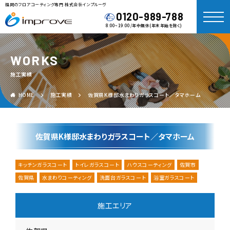
福岡のフロアコーティング専門 株式会社インプルーヴ
0120-989-788
8:00~19:00/年中無休(年末年始を除く)
WORKS
施工実績
HOME
施工実績
佐賀県K様邸水まわりガラスコート／タマホーム
佐賀県K様邸水まわりガラスコート／タマホーム
キッチンガラスコート
トイレガラスコート
ハウスコーティング
佐賀市
佐賀県
水まわりコーティング
洗面台ガラスコート
浴室ガラスコート
施工エリア