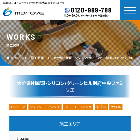
福岡のフロアコーティング専門 株式会社インプルーヴ
0120-989-788
8:00~19:00/年中無休(年末年始を除く)
WORKS
施工実績
HOME
施工実績
大分県N様邸I-シリコン/グリーンヒル別府中央ファミリエ
大分県N様邸I-シリコン/グリーンヒル別府中央ファミ
リエ
I-シリコン
シリコンコーティング
フロアコーティング
別府市
大分県
施工エリア
大分県