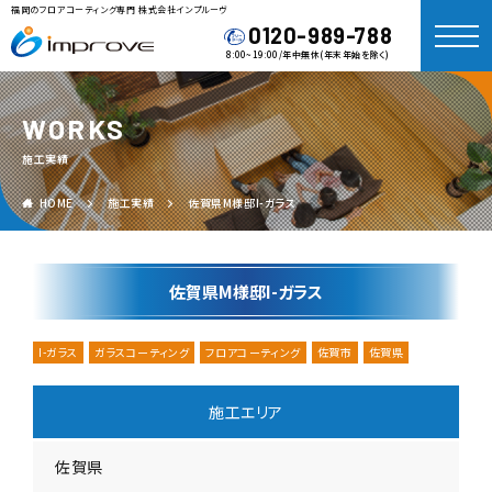
福岡のフロアコーティング専門 株式会社インプルーヴ
0120-989-788
8:00~19:00/年中無休(年末年始を除く)
WORKS
施工実績
HOME
施工実績
佐賀県M様邸I-ガラス
佐賀県M様邸I-ガラス
I-ガラス
ガラスコーティング
フロアコーティング
佐賀市
佐賀県
施工エリア
佐賀県